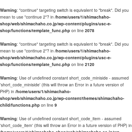
Warning
: "continue" targeting switch is equivalent to "break". Did you
mean to use "continue 2"? in
/home/users/1/shimachaho-
shop/web/shimachaho.co.jp/wp-content/plugins/usc-e-
shop/functions/template_func.php
on line
2078
Warning
: "continue" targeting switch is equivalent to "break". Did you
mean to use "continue 2"? in
/home/users/1/shimachaho-
shop/web/shimachaho.co.jp/wp-content/plugins/usc-e-
shop/functions/template_func.php
on line
2120
Warning
: Use of undefined constant short_code_miniside - assumed
'short_code_miniside' (this will throw an Error in a future version of
PHP) in
/home/users/1/shimachaho-
shop/web/shimachaho.co.jp/wp-content/themes/shimachaho-
child/functions.php
on line
9
Warning
: Use of undefined constant short_code_item - assumed
'short_code_item' (this will throw an Error in a future version of PHP) in