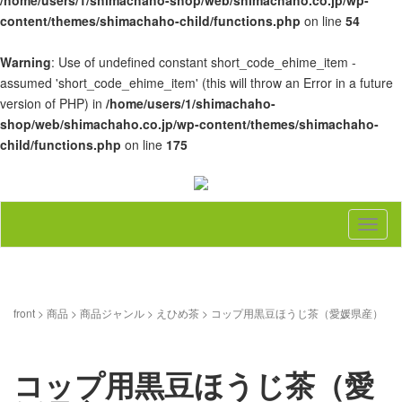
/home/users/1/shimachaho-shop/web/shimachaho.co.jp/wp-
content/themes/shimachaho-child/functions.php
on line
54
Warning
: Use of undefined constant short_code_ehime_item -
assumed 'short_code_ehime_item' (this will throw an Error in a future
version of PHP) in
/home/users/1/shimachaho-
shop/web/shimachaho.co.jp/wp-content/themes/shimachaho-
child/functions.php
on line
175
メ
ニ
ュ
ー
front
>
商品
>
商品ジャンル
>
えひめ茶
>
コップ用黒豆ほうじ茶（愛媛県産）
コップ用黒豆ほうじ茶（愛